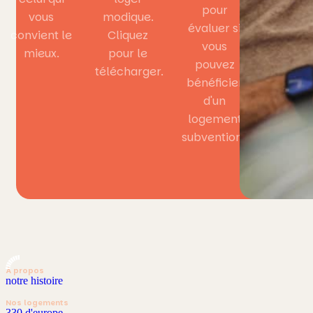
pour
vous
modique.
évaluer si
convient le
Cliquez
vous
mieux.
pour le
pouvez
télécharger.
bénéficier
d'un
logement
subventionné.
À propos
notre histoire
Nos logements
330 d'europe