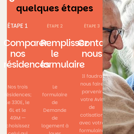
quelques étapes
ÉTAPE 1
ÉTAPE 2
ÉTAPE 3
Comparer
Remplissez
Contactez
nos
le
nous
résidences
formulaire
Il faudra
nous faire
Nos trois
Le
parvenir
résidences;
formulaire
votre Avis
le 330E, le
de
de
6L et le
Demande
cotisation
49M —
de
avec votre
choisissez
logement à
formulaire
celui qui
loyer