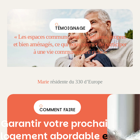
TÉMOIGNAGE
« Les espaces communs sont accueillants, propres
et bien aménagés, ce qui nous permet de participer
à une vie communautaire riche.»
Marie
résidente du 330 d’Europe
COMMENT FAIRE
Garantir votre prochain
logement abordable
en