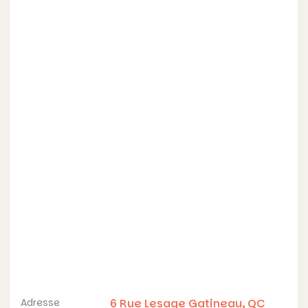
LE 6
LESAGE
C
e
Adresse
6 Rue Lesage Gatineau, QC