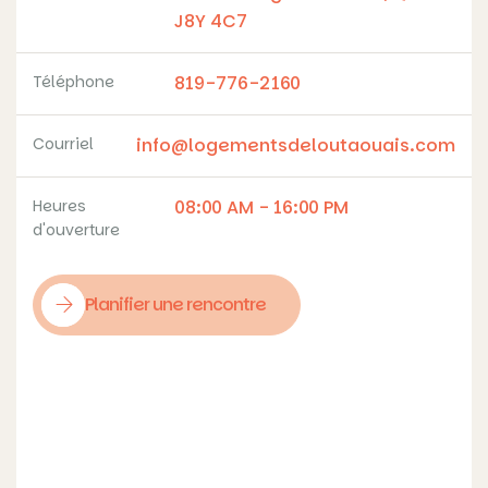
t
J8Y 4C7
t
e
Téléphone
819-776-2160
r
é
Courriel
info@logementsdeloutaouais.com
s
i
Heures
08:00 AM - 16:00 PM
d
d'ouverture
e
n
c
Planifier une rencontre
e
a
c
c
u
e