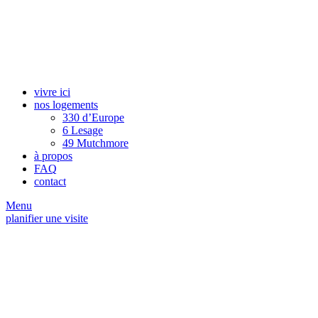
vivre ici
nos logements
330 d’Europe
6 Lesage
49 Mutchmore
à propos
FAQ
contact
Menu
planifier une visite