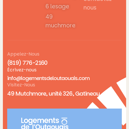
6 lesage
nous
49
muchmore
Appelez-Nous
(819) 776-2160
Écrivez-nous
info@logementsdeloutaouais.com
Visitez-Nous
49 Mutchmore, unité 326, Gatineau